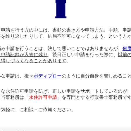
可申請を行う方の中には、書類の書き方や申請方法、手順、申
誤を繰り返したりして、結局不許可になってしまう、という方
悩み申請を行うことは、決して悪いことではありませんが、
何
た申請記録が入管に残り
、後日正しい申請を行った際に、
以前
取得しづらくなることがあります
。
いな申請は、
後々
ボディブロー
のように自分自身を苦しめる
こ
うな永住許可申請を防ぎ、正しい申請をサポートしているのが
、当事務所は「
永住許可申請
」を専門とする行政書士事務所で
お気軽に、ご相談・ご依頼ください。