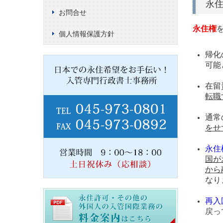
永
お問合せ
永住権
個人情報保護方針
帰化
可能
在留
転職
通常
をせ
永住
国が
から
なり
再入
戻っ