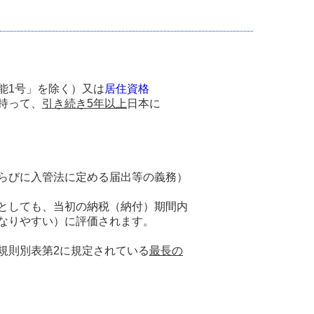
能1号」を除く）又は
居住資格
持って、
引き続き5年以上
日本に
らびに入管法に定める届出等の義務）
としても、当初の納税（納付）期間内
なりやすい）に評価されます。
規則別表第2に規定されている
最長の