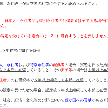
他、永住許可が日本国の利益に合すると認められること。
し、日本人、永住者又は特別永住者の配偶者又は子である場合に
せん。
の認定を受けている場合には、2．に適合することを要しません
１０年在留に関する特例
人
、
永住者
および
特別永住者
の
配偶者
の場合、実態を伴った婚
以上本邦に在留
していること。その
実子等
の場合は
１年以上本
住者
」の在留資格で
５年以上継続して本邦に在留
していること
の認定を受けた者の場合、認定後
５年以上継続して本邦に在留
、社会、経済、文化等の分野において
我が国への貢献
があると
こと。