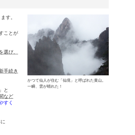
ります。
すことが
を選び、
新手続き
かつて仙人が住む「仙境」と呼ばれた黄山。
一瞬、雲が晴れた！
」と
関など
やすく
本に
。