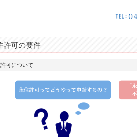
住許可の要件
住許可について