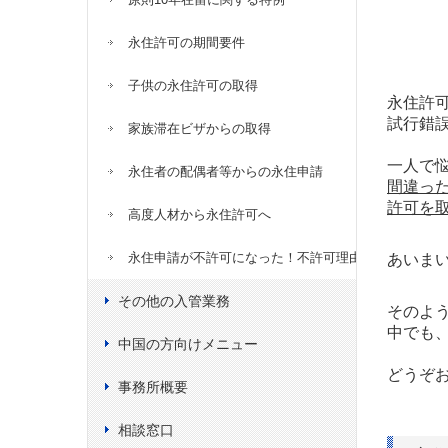
永住許可の期間要件
子供の永住許可の取得
永住許
試行錯
家族滞在ビザからの取得
一人で
永住者の配偶者等からの永住申請
間違っ
許可を
高度人材から永住許可へ
永住申請が不許可になった！不許可理由３選
あいま
その他の入管業務
そのよ
中でも
中国の方向けメニュー
どうぞ
事務所概要
相談窓口