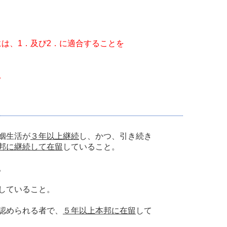
は、1．及び2．に適合することを
。
姻生活が
３年以上継続
し、かつ、引き続き
邦に継続して在留
していること。
。
していること。
認められる者で、
５年以上本邦に在留
して