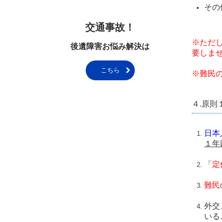
その
交通事故！
※ただ
後遺障害お悩み解決は
要しま
こちら
※難民
４.
原則
日本
１年
「
定
難民
外交
いる