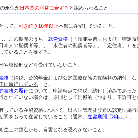
者の永住が
日本国の利益に合する
と認められる
こと
として、
引き続き10年以上
本邦に在留していること。
し、この期間のうち、
就労資格
（「技能実習」および「特定技
日本人の配偶者等」、「永住者の配偶者等」、「定住者」）を
していることを要する。
刑や懲役刑などを受けていないこと。
義務
（納税、公的年金および公的医療保険の保険料の納付、な
正に履行している
こと。
的義務の履行
について、申請時点で納税（納付）済みであった
行されていない場合は、原則として消極的（つまり、不許可と
有している在留資格について、出入国管理及び難民認定法施行
期間
をもって在留していること（通常、
在留期間「3年」
）。
衛生上の観点から、有害となる恐れがないこと。