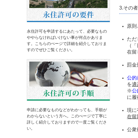
3.その
原則
永住許可を申請するにあたって、必要なもの
ややらなければいけない事が何点かありま
ただ
す。こちらのぺージで詳細を紹介しておりま
（「
すのでぜひご覧ください。
在留
罰金
公的
を
適
※
公
に履
現に
申請に必要なものなどがわかっても、手順が
わからないという方へ。このぺージで丁寧に
在留
詳しく紹介しておりますので一度ご覧くださ
い。
公衆