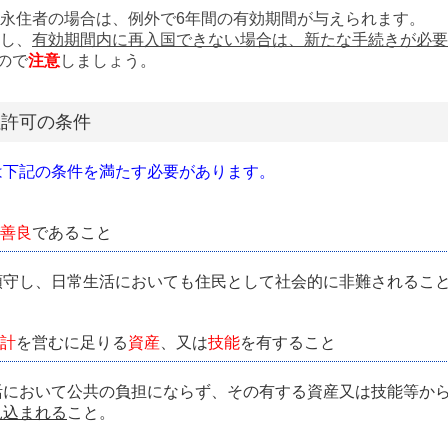
永住者の場合は、例外で6年間の有効期間が与えられます。
し、
有効期間内に再入国できない場合は、新たな手続きが必要
ので
注意
しましょう
。
住許可の条件
は下記の条件を満たす必要があります。
善良
であること
順守し、日常生活においても住民として社会的に非難されるこ
計
を営むに足りる
資産
、又は
技能
を有すること
活において公共の負担にならず、その有する資産又は技能等か
見込まれる
こと。