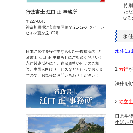
特別
ただ
行政書士 江口 正 事務所
なる
〒227-0043
神奈川県横浜市青葉区藤が丘1-32-3 クイーン
ヒルズ藤が丘102号
永
永住に
日本に永住を検討中ならぜひ一度横浜の【行
政書士 江口 正 事務所】にご相談ください！
永住関連以外にも、在留資格やビザのご相
1.
素行
が
談、中国人向けサービスなども行っておりま
すので、お気軽にお問い合わせください！
法律を
2.
独立生
日常生
生活が