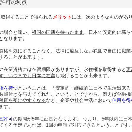
住許可の利点
を取得することで得られる
メリット
には、次のようなものがあ
の場合と違い、
祖国の国籍を持ったまま
、日本で安定的に暮ら
となります。
資格を気にすることなく、法律に違反しない範囲で
自由に職業
する
ことが出来ます。
の在留資格には在留期限がありますが、永住権を取得すると
更
ず、いつまでも日本に在留
し続けることが出来ます。
権を持つ
ということは、「安定的・継続的に日本で生活出来る
お墨付きを与えてくれた
、ということですから、例えば
金融機
融資を受けやすくなる
など、企業や社会生活において
信用を得
ます。
国許可
の
期間が5年に延長
となります。
つまり、5年以内に日
てくる予定であれば、1回の申請で対応できるということです