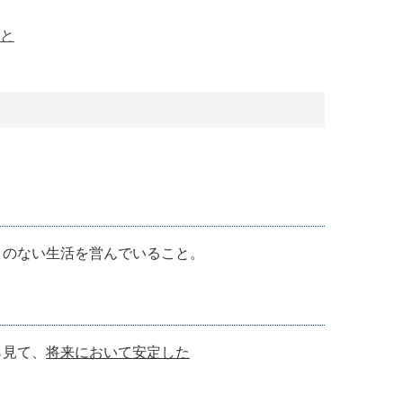
と
とのない生活を営んでいること。
ら見て、
将来において安定した