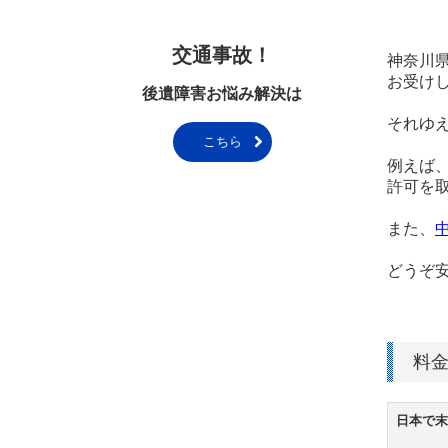
交通事故！
神奈川
お受け
後遺障害お悩み解決は
それゆ
こちら
例えば
許可を
また、
どうぞ
料
日本で