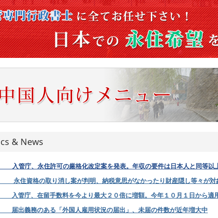
ics & News
8.5
入管庁、永住許可の厳格化改定案を発表。年収の要件は日本人と同等以
7.25 永住資格の取り消し案が判明、納税意思がなかったり財産隠し等々が対
7.22 入管庁、在留手数料を今より最大２０倍に増額。今年１０月１日から適
7.12 届出義務のある「外国人雇用状況の届出」、未届の件数が近年増大中