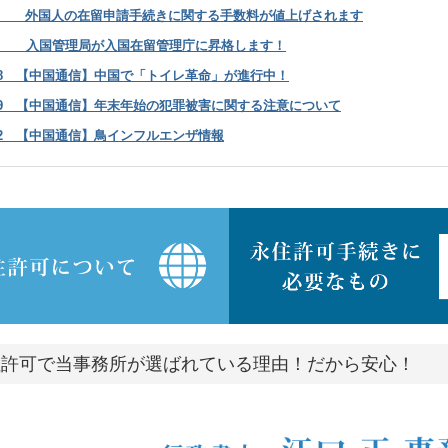
4.1 外国人の在留申請手続きに関する手数料が値上げされます
8.28 入国管理局が入国在留管理庁に昇格します
！
11.28 【中国通信】中国で「トイレ革命」が進行中！
11.19 【中国通信】年末年始の犯罪被害に関する注意について
11.02 【中国通信】鳥インフルエンザ情報
住許可で当事務所が選ばれている理由！だから安心！