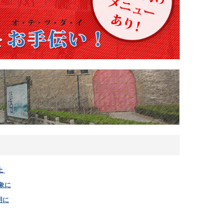
上
象に
用に