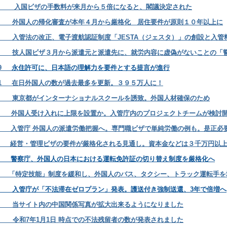
6.20 入国ビザの手数料が来月から５倍になると、閣議決定された
3.27 外国人の帰化審査が本年４月から厳格化 居住要件が原則１０年以上に
3.10 入管法の改正、電子渡航認証制度「JESTA（ジェスタ）」の創設と入
2.24 技人国ビザ３月から派遣元と派遣先に、就労内容に虚偽がないことの「
.19
永住許可に、日本語の理解力を要件とする提言が進行
10.21 在日外国人の数が過去最多を更新。３９５万人に！
9.18 東京都がインターナショナルスクールを誘致。外国人材確保のため
.9.7 外国人受け入れに上限を設置か。入管庁内のプロジェクトチームが検討
8.24 入管庁 外国人の派遣労働把握へ。専門職ビザで単純労働の例も。是正必
8.10 経営・管理ビザの要件が厳格化される見通し。資本金などは３千万円以
8.5 警察庁、外国人の日本における運転免許証の切り替え制度を厳格化へ
.5
「特定技能」制度を緩和し、外国人のバス、タクシー、トラック運転手を
5.23 入管庁が「不法滞在ゼロプラン」発表。護送付き強制送還、3年で倍増へ
4.10 当サイト内の中国関係写真が拡大出来るようになりました
4.3 令和7年1月1日 時点での不法残留者の数が発表されました