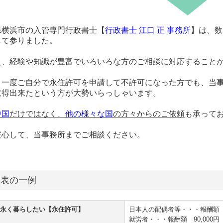
県横浜市の入管専門行政書士【
行政書士 江口 正 事務所
】は、数
して参りました。
え、経験や知識が豊富でいろいろな方のご相談に対応すること
、一度ご自分で永住許可を申請して不許可になった方でも、当
取得出来たという方が大勢いらっしゃいます。
中国
だけではなく、
他の様々な国
の方々からのご依頼
も承って
安心して、当事務所までご相談ください。
金表の一例
末永く暮らしたい【永住許可】
日本人の配偶者等・・・報酬額 8
就労者・・・報酬額 90,000円