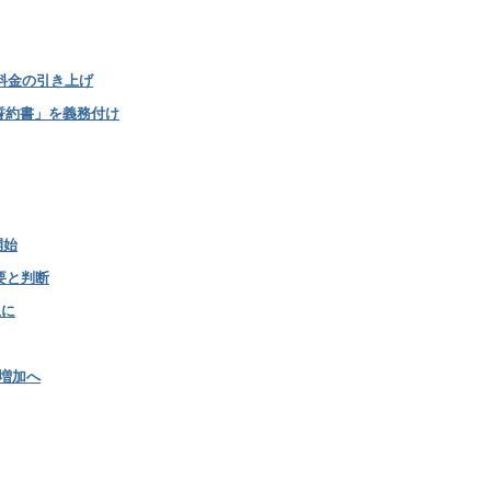
管料金の引き上げ
誓約書」を義務付け
開始
要と判断
上に
増加へ