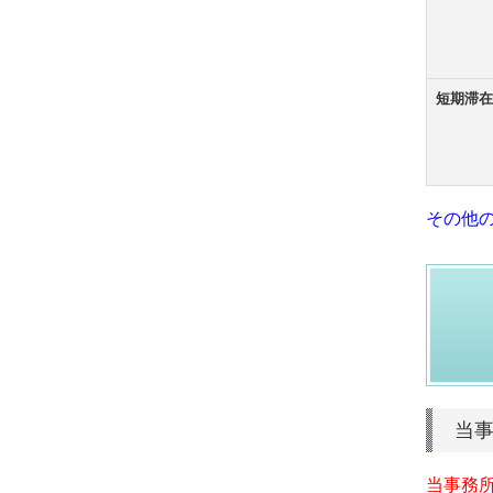
短期滞
その他
当
当事務