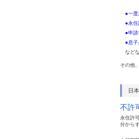
●一度
●永住
●申請
●
息子
などな
その他
日本
不許
永住許
分から